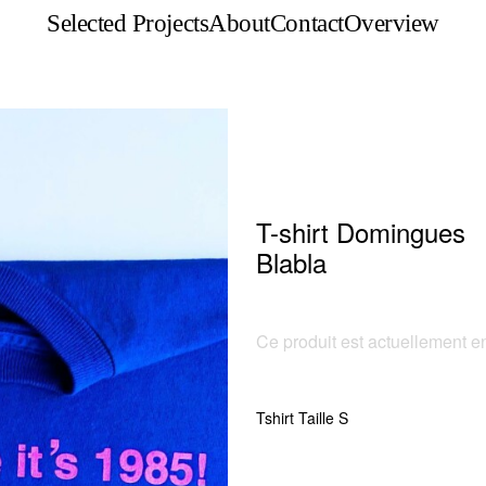
Selected Projects
About
Contact
Overview
T-shirt Domingues
Blabla
Ce produit est actuellement en
Tshirt Taille S