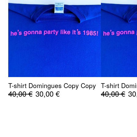
T-shirt Domingues Copy Copy
T-shirt Dom
Le
Le
Le
40,00
€
30,00
€
40,00
€
30
prix
prix
pri
initial
actuel
ini
était :
est :
éta
40,00 €.
30,00 €.
40